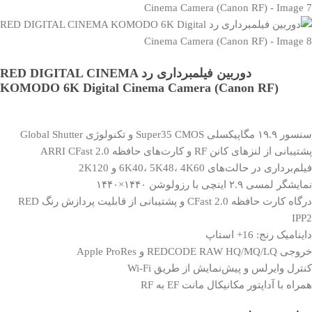
دوربین فیلمبرداری رد RED DIGITAL CINEMA
KOMODO 6K Digital Cinema Camera (Canon RF)
سنسور ۱۹.۹ مگاپیکسلی Super35 CMOS و تکنولوژی Global Shutter
پشتیبانی از لنزهای کانن RF و کارت‌‌های حافظه ARRI CFast 2.0
فیلم‌برداری در حالت‌های 6K40، 5K48، 4K60 و 2K120
نمایشگر لمسی ۲.۹ اینچی با رزولوشن ۱۴۴۰×۱۴۴۰
درگاه کارت حافظه CFast 2.0 و پشتیبانی از قابلیت پردازش رنگ RED
IPP2
داینامیک رنج: 16+ استاپ
خروجی REDCODE RAW HQ/MQ/LQ و Apple ProRes
کنترل وایرلس و پیش‌نمایش از طریق Wi-Fi
همراه با آداپتور مکانیکال مانت EF به RF