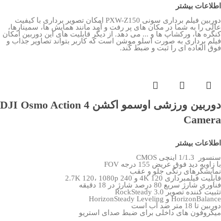
اطلاعات بیشتر
دوربین فیلم برداری سونی PXW-Z150 امکان تصویر برداری با کیفیت
عالی را به شما در مکان های پر رفت و آمد مانند همایش ها، سمینارها،
کنگره ها، ورکشاپ ها و ... می دهد. از دیگر قابلیت های این دوربین امکان
فیلم برداری به صورت اسلو موشن است که کاربر بتواند تصاویر جذاب و
فوق العاده ای را ثبت و ضبط کند.
دوربین ورزشی اوسمو اکشن DJI Osmo Action 4
Camera
اطلاعات بیشتر
سنسور 1/1.3 اینچی CMOS
با زاویه دید فوق عریض 155 درجه FOV
نمایشگرهای رنگی جلو و عقب
قابلیت فیلمبرداری 4K 120 و 2.7K 120، 1080p 240
فناوری شارژ سریع 80 درصد شارژ در 18 دقیقه
تثبیت کننده تصویر RockSteady 3.0
HorizonBalance و HorizonSteady Leveling
دوربین تا 18 متر ضد آب است
میکروفون های داخلی برای ضبط صدای استریو