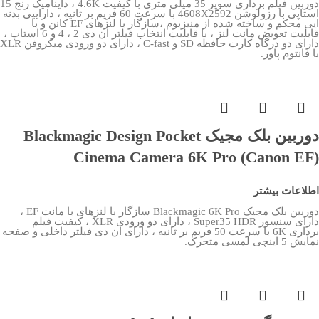
دوربین فیلم برداری سوپر 35 میلی متری با کیفیت 4.6K ، داینامیک رنج 15
استاپی با رزولوشن 4608X2592 با سرعت 60 فریم بر ثانیه ، داراییی بدنه
ایی محکم و ساخته شده از منیزیوم ،سازگار با لنزهای EF کانن و با
قابلیت تعویض مانت لنز ، با قابلیت انتخاب فیلتر ان دی 2 ، 4 و 6 استاپ ،
دارای دو درگاه کارت حافظه SD و C-fast ، دارای دو ورودی میکروفن XLR
با فانتوم پاور.
دوربین بلک مجیک Blackmagic Design Pocket
Cinema Camera 6K Pro (Canon EF)
اطلاعات بیشتر
دوربین بلک مجیک Blackmagic 6K Pro سازگار با لنزهای با مانت EF ،
دارای سنسور Super35 HDR ، دارای دو ورودی XLR ، کیفیت فیلم
برداری 6K با سرعت 50 فریم بر ثانیه ، دارای ان دی فیلتر داخلی و صفحه
نمایش 5 اینچی لمسی متحرک.