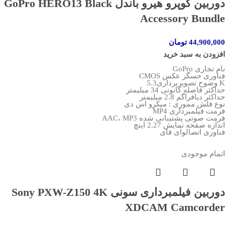
دوربین گوپرو هیرو باندل GoPro HERO13 Black
Accessory Bundle
44,900,000
تومان
افزودن به سبد خرید
نام تجاری GoPro
فناوری حسگر عکس CMOS
K وضوح تصویربرداری5.3
حداکثر فاصله کانونی 34 میلیمتر
حداکثر دیافراگم 2.8 میلیمتر
نوع فلش مموری : میکرو اس دی
فرمت فیلمبرداری MP4
فرمت صوتی پشتیبانی شده AAC، MP3
اندازه صفحه نمایش 2.27 اینچ
فناوری اتصالوای فای
اتمام موجودی
دوربین فیلمبرداری سونی Sony PXW-Z150 4K
XDCAM Camcorder