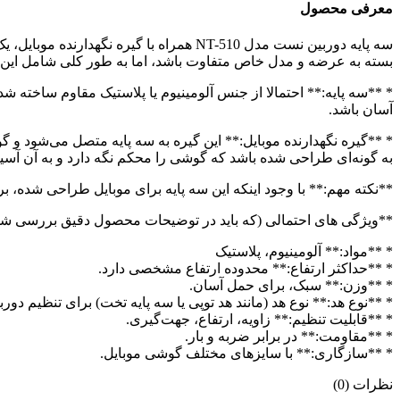
معرفی محصول
سه پایه دوربین نست مدل NT-510 همراه ب
بسته به عرضه و مدل خاص متفاوت باشد، اما به طور کلی شامل این 
* **سه پایه:** احتمالا از جنس آلومینیوم یا پلاستیک مقاوم ساخته 
آسان باشد.
* **گیره نگهدارنده موبایل:** این گیره به سه پایه متصل می‌شود 
به گونه‌ای طراحی شده باشد که گوشی را محکم نگه دارد و به آن آسی
**نکته مهم:** با وجود اینکه این سه پایه برای موبایل طراحی شده، برای دوربین‌های DSLR یا بدون آینه مناسب نیست. ظرفیت بار آن برای این
**ویژگی های احتمالی (که باید در توضیحات محصول دقیق بررسی شو
* **مواد:** آلومینیوم، پلاستیک
* **حداکثر ارتفاع:** محدوده ارتفاع مشخصی دارد.
* **وزن:** سبک، برای حمل آسان.
* **نوع هد:** نوع هد (مانند هد توپی یا سه پایه تخت) برای تنظیم دورب
* **قابلیت تنظیم:** زاویه، ارتفاع، جهت‌گیری.
* **مقاومت:** در برابر ضربه و بار.
* **سازگاری:** با سایزهای مختلف گوشی موبایل.
نظرات (0)