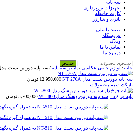
سه پایه
تجهیزات نورپردازی
کارت حافظه
باتری و شارژر
صفحه اصلی
فروشگاه
وبلاگ
تماس با ما
درباره ما
جستجو
خانه
/
لوازم جانبی عکاسی
/
پایه و سه پایه
/
سه پایه دوربین نست مدل NT-510 به همراه گیره نگهدارنده موب
سه پایه دوربین نست مدل NT-270A
12,950,000
تومان
بازگشت به محصولات
پایه چرخ دار سه پایه دوربین ویفنگ مدل WT-800
3,700,000
تومان