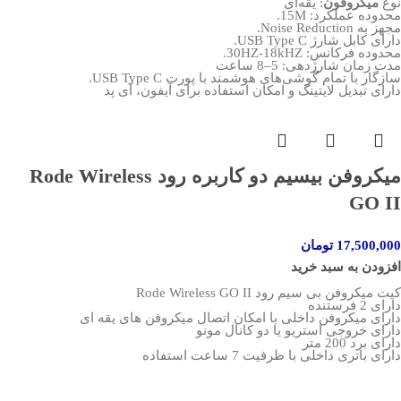
نوع
میکروفون
: یقه‌ای
محدوده عملکرد: 15M.
مجهز به Noise Reduction.
دارای کابل شارژ USB Type C.
محدوده فرکانس: 30HZ-18kHZ.
مدت زمان شارژدهی: 5–8 ساعت
سازگار با تمام گوشی‌های هوشمند با پورت USB Type C.
دارای تبدیل لایتینگ و امکان استفاده برای آیفون، آی پد
میکروفن بیسیم دو کاربره رود Rode Wireless
GO II
17,500,000
تومان
افزودن به سبد خرید
کیت میکروفن بی سیم رود Rode Wireless GO II
دارای 2 فرستنده
دارای میکروفن داخلی با امکان اتصال میکروفن های یقه ای
دارای خروجی استریو یا دو کانال مونو
دارای برد 200 متر
دارای باتری داخلی با ظرفیت 7 ساعت استفاده