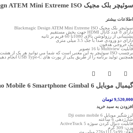
سوئیچر بلک مجیک Blackmagic Design ATEM Mini Extreme ISO
اطلاعات بیشتر
سوئیچر بلک مجیک Blackmagic Design ATEM Mini Extreme ISO
دارای 8 عدد کانال HDMI جهت پخش مستقیم
پشتیبانی از رزولوشن بالای 1080تا 60 فریم بر ثانیه
دارای دو ورودی صدا با جک 3.5 میلی متری
یک خروجی هدفون
قابلیت Multiview تا 16 تصویر
برچسب ISO سوئیچر به این معنی است که شما می توانید هر یک از هشت فیلم ورودی را به صورت جداگانه به عنوان MP4 ضبط کنید
همچنین تولید برنامه را از طریق یکی از پورت های USB Type-C انجام دهید
گیمبال موبایل 6 DJI Osmo Mobile 6 Smartphone Gimbal
9,520,000
تومان
افزودن به سبد خرید
لرزشگیر موبایل Dji osmo mobile 6
شارژدهی 6 ساعته
قابلیت دنبال کردن سوژه ActiveTrack 5
وزن: 309 گرم
ابعاد: 276x111.5x99 میلی متر