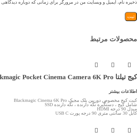
ذخیره نام، ایمیل و وبسایت من در مرورگر برای زمانی که دوباره دیدگاهی 
محصولات مرتبط
کیج تیلتا Tilta Camera Cage for Blackmagic Pocket Cinema Camera 6K Pro
اطلاعات بیشتر
کیت کیج مخصوص دوربین بلک مجیک Blackmagic Cinema 6K Pro
شامل کیج ، دستگیره نگه دارنده ، نگه دارنده SSD
مبدل 90 درجه HDMI
کابل 30 سانتی متری 90 درجه پورت USB C