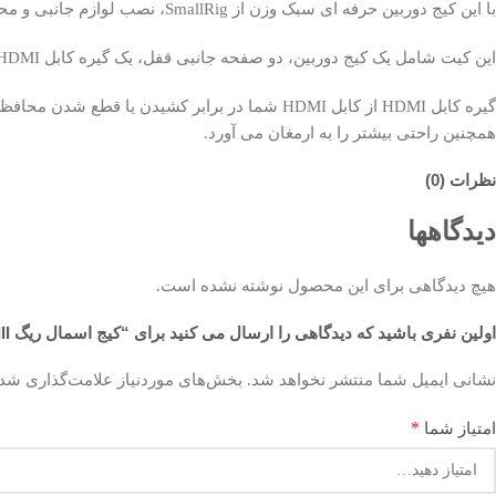
با این کیج دوربین حرفه ای سبک وزن از SmallRig، نصب لوازم جانبی و محافظت را برای دوربین های بدون آینه a7R V ، a7 IV ، a7 S III خود اضافه کنید.
این کیت شامل یک کیج دوربین، دو صفحه جانبی قفل، یک گیره کابل HDMI، یک دسته جانبی و یک دسته بالایی است.
گیره کابل HDMI از کابل HDMI شما در برابر کش
همچنین راحتی بیشتر را به ارمغان می آورد.
نظرات (0)
دیدگاهها
هیچ دیدگاهی برای این محصول نوشته نشده است.
اولین نفری باشید که دیدگاهی را ارسال می کنید برای “کیج اسمال ریگ SmallRig Advanced Kit for Sony Alpha 7R V / Alpha 7 IV / Alpha 7S III”
نشانی ایمیل شما منتشر نخواهد شد.
بخش‌های موردنیاز علامت‌گذاری شده
*
امتیاز شما