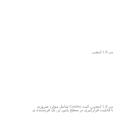
کیت کمبو گیمبال لرزش گیر DJI RS 3 Pro Combo دارای بدنه ی فیبر کربنی با وزن 1143 گرم با تحمل وزن تا 4.5 کیلوگرم ، دارای صفحه نمایش لمسی 1.8 اینچی ، کیت Combo شامل موارد ضروری
ی مانند یک موتور فوکوس به روز، یک کیت نصب میله ای موتوری با نوار ، یک دسته ی کیف، یک دستگیره ی BG30، یک صفحه ی quick release با قابلیت قرارگیری در سطح پایین تر، یک فرستنده ی