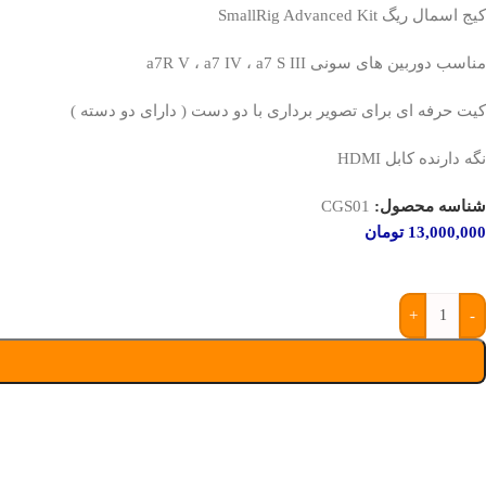
کیج اسمال ریگ SmallRig Advanced Kit
مناسب دوربین های سونی a7R V ، a7 IV ، a7 S III
کیت حرفه ای برای تصویر برداری با دو دست ( دارای دو دسته )
نگه دارنده کابل HDMI
شناسه محصول:
CGS01
13,000,000
تومان
+
-